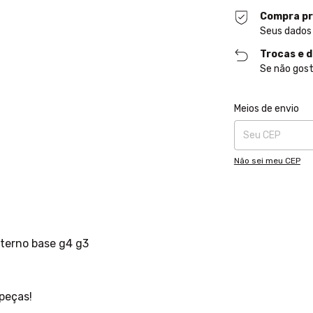
Compra pr
Seus dados
Trocas e 
Se não gost
Entregas para o CE
Meios de envio
Não sei meu CEP
nterno base g4 g3
peças!