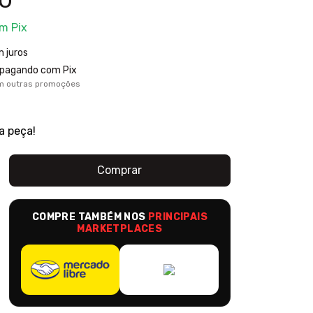
om
Pix
 juros
pagando com Pix
m outras promoções
a peça!
COMPRE TAMBÉM NOS
PRINCIPAIS
MARKETPLACES