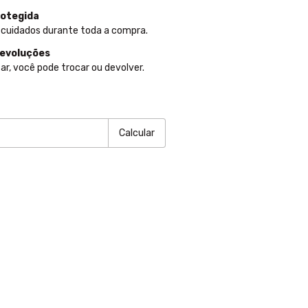
otegida
 cuidados durante toda a compra.
devoluções
ar, você pode trocar ou devolver.
P:
Alterar CEP
Calcular