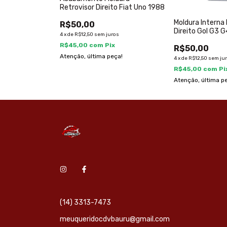
Retrovisor Direito Fiat Uno 1988
Retrovisor
ena 2004 A 2012
Moldura Interna
R$50,00
Direito Gol G3 G
4
x
de
R$12,50
sem juros
R$45,00
com
Pix
os
R$50,00
Atenção, última peça!
x
4
x
de
R$12,50
sem ju
ça!
R$45,00
com
Pi
Atenção, última p
(14) 3313-7473
meuqueridocdvbauru@gmail.com