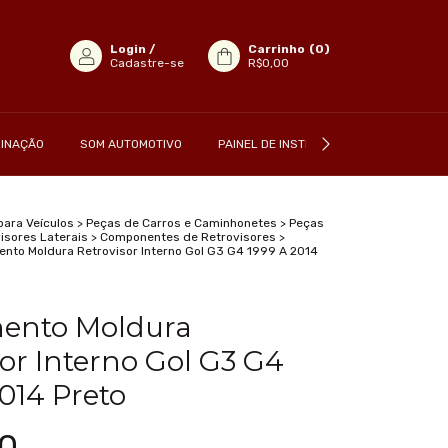
Login
/
Carrinho
(
0
)
Cadastre-se
R$0,00
MINAÇÃO
SOM AUTOMOTIVO
PAINEL DE INSTRUMENTO
para Veículos
>
Peças de Carros e Caminhonetes
>
Peças
isores Laterais
>
Componentes de Retrovisores
>
nto Moldura Retrovisor Interno Gol G3 G4 1999 A 2014
ento Moldura
sor Interno Gol G3 G4
014 Preto
0