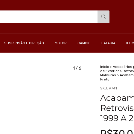
SUSPENSÃO E DIREÇÃO
MOTOR
CAMBIO
LATARIA
ILU
Início
>
Acessórios 
1
/
6
de Exterior
>
Retrov
Molduras
>
Acabame
Preto
SKU:
A741
Acabam
Retrovi
1999 A 2
R$30,0