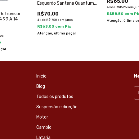
R$65,00
Esquerdo Santana Quantum
4
x
de
R$16,25
sem ju
1998
R$70,00
 Retrovisor
R$58,50
com
Pi
4 99 A 14
4
x
de
R$17,50
sem juros
Atenção, última p
R$63,00
com
Pix
Atenção, última peça!
ros
x
eça!
Inicio
N
Blog
Todos os produtos
Suspensão e direção
Motor
Cambio
Lataria