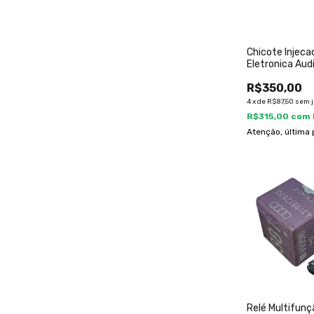
Chicote Injeca
Eletronica Aud
A 2001
R$350,00
4
x
de
R$87,50
sem 
R$315,00
com
Atenção, última 
Relé Multifun