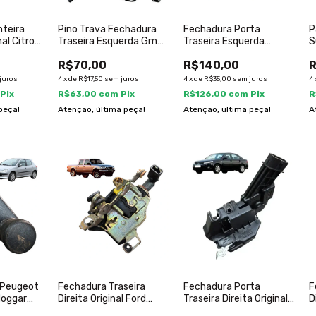
nteira
Pino Trava Fechadura
Fechadura Porta
P
nal Citroen
Traseira Esquerda Gm
Traseira Esquerda
S
13
Captiva 08 A 15
Chevrolet Captiva 08 A
O
R$70,00
R$140,00
R
15
juros
4
x
de
R$17,50
sem juros
4
x
de
R$35,00
sem juros
4
Pix
R$63,00
com
Pix
R$126,00
com
Pix
R
peça!
Atenção, última peça!
Atenção, última peça!
A
o Peugeot
Fechadura Traseira
Fechadura Porta
F
Hoggar
Direita Original Ford
Traseira Direita Original
D
Ranger 2001 A 2012
Kia Magentis 2006
2