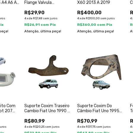
3 A4 A6 A8
Flange Valvula
X60 2013 A 2019
C
Termostatica Civic 2014
2
R$29,90
R$400,00
R
uros
4
x
de
R$7,48
sem juros
4
x
de
R$100,00
sem juros
4
ix
R$26,91
com
Pix
R$360,00
com
Pix
R
peça!
Atenção, última peça!
Atenção, última peça!
A
eito Com
Suporte Coxim Traseiro
Suporte Coxim Do
F
ot 207
Cambio Fiat Uno 1990 A
Câmbio Fiat Uno 1995
T
2002
1999
2
R$80,99
R$70,99
R
juros
4
x
de
R$20,25
sem juros
4
x
de
R$17,75
sem juros
4