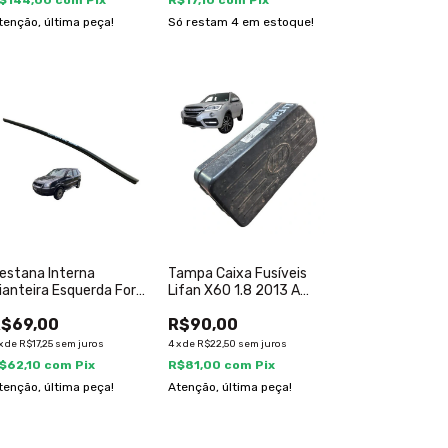
$144,00
com
Pix
R$17,10
com
Pix
tenção, última peça!
Só restam
4
em estoque!
estana Interna
Tampa Caixa Fusíveis
ianteira Esquerda Ford
Lifan X60 1.8 2013 A
cosport 2003 A 2012
2018 S3722211
$69,00
R$90,00
x
de
R$17,25
sem juros
4
x
de
R$22,50
sem juros
$62,10
com
Pix
R$81,00
com
Pix
tenção, última peça!
Atenção, última peça!