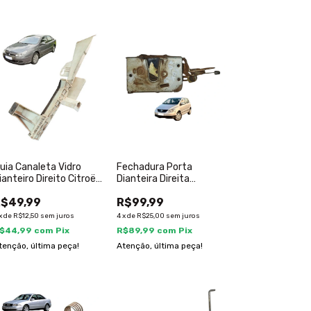
uia Canaleta Vidro
Fechadura Porta
ianteiro Direito Citroën
Dianteira Direita
5 2004 2005
Volkswagen Fox 2004 A
$49,99
R$99,99
2009
x
de
R$12,50
sem juros
4
x
de
R$25,00
sem juros
$44,99
com
Pix
R$89,99
com
Pix
tenção, última peça!
Atenção, última peça!