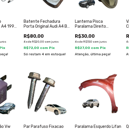
o
Batente Fechadura
Lanterna Pisca
V
i A4 1995
Porta Original Audi A4 B5
Paralama Direito
C
1998 1999 2000
Peugeot 207 2008 A
2
R$80,00
R$30,00
2014
juros
4
x
de
R$20,00
sem juros
4
x
de
R$7,50
sem juros
4
Pix
R$72,00
com
Pix
R$27,00
com
Pix
R
peça!
Só restam
4
em estoque!
Atenção, última peça!
A
ção Vw
Par Parafuso Fixacao
Paralama Esquerdo Lifan
Q