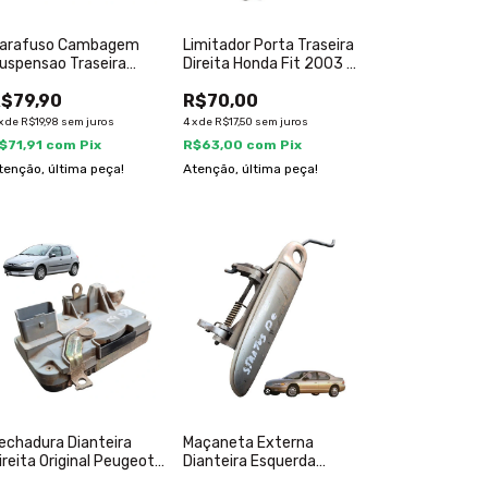
arafuso Cambagem
Limitador Porta Traseira
uspensao Traseira
Direita Honda Fit 2003 A
riginal Lifan X60 2018
2008
$79,90
R$70,00
x
de
R$19,98
sem juros
4
x
de
R$17,50
sem juros
$71,91
com
Pix
R$63,00
com
Pix
tenção, última peça!
Atenção, última peça!
echadura Dianteira
Maçaneta Externa
ireita Original Peugeot
Dianteira Esquerda
06 2003 A 2009
Chrysler Stratus 1996