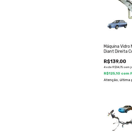
Máquina Vidro
Diant Direita 
2010 933875
R$139,00
4
x
de
R$34,75
sem j
R$125,10
com
Atenção, última 