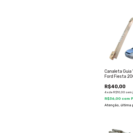
Canaleta Guia 
Ford Fiesta 2
2s65a223a06
R$40,00
4
x
de
R$10,00
sem 
R$36,00
com
Atenção, última 