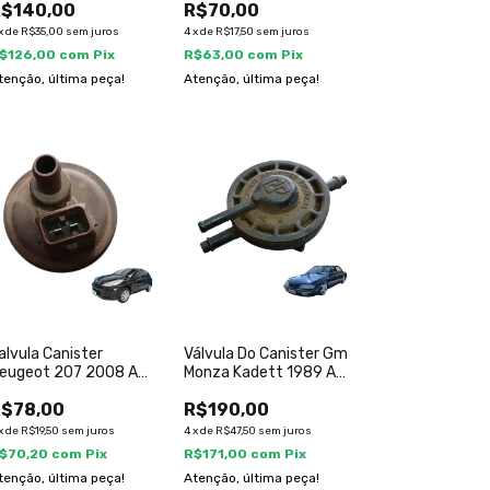
$140,00
R$70,00
x
de
R$35,00
sem juros
4
x
de
R$17,50
sem juros
$126,00
com
Pix
R$63,00
com
Pix
tenção, última peça!
Atenção, última peça!
alvula Canister
Válvula Do Canister Gm
eugeot 207 2008 A
Monza Kadett 1989 A
014 2580008c
1998 17087069
$78,00
R$190,00
x
de
R$19,50
sem juros
4
x
de
R$47,50
sem juros
$70,20
com
Pix
R$171,00
com
Pix
tenção, última peça!
Atenção, última peça!