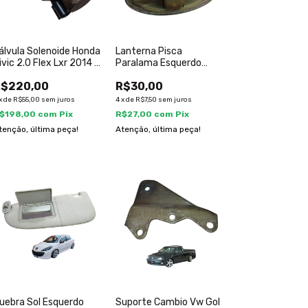
álvula Solenoide Honda
Lanterna Pisca
ivic 2.0 Flex Lxr 2014 A
Paralama Esquerdo
017
Peugeot 207 2008 A
R$220,00
R$30,00
2014
x
de
R$55,00
sem juros
4
x
de
R$7,50
sem juros
$198,00
com
Pix
R$27,00
com
Pix
tenção, última peça!
Atenção, última peça!
uebra Sol Esquerdo
Suporte Cambio Vw Gol