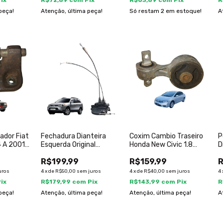
Pix
R$72,89
com
Pix
R$63,89
com
Pix
R
peça!
Atenção, última peça!
Só restam
2
em estoque!
A
ador Fiat
Fechadura Dianteira
Coxim Cambio Traseiro
P
4 A 2001
Esquerda Original
Honda New Civic 1.8
D
Hyundai Veracruz 07 12
2006 2012
E
R$199,99
R$159,99
R
uros
4
x
de
R$50,00
sem juros
4
x
de
R$40,00
sem juros
4
Pix
R$179,99
com
Pix
R$143,99
com
Pix
R
peça!
Atenção, última peça!
Atenção, última peça!
A