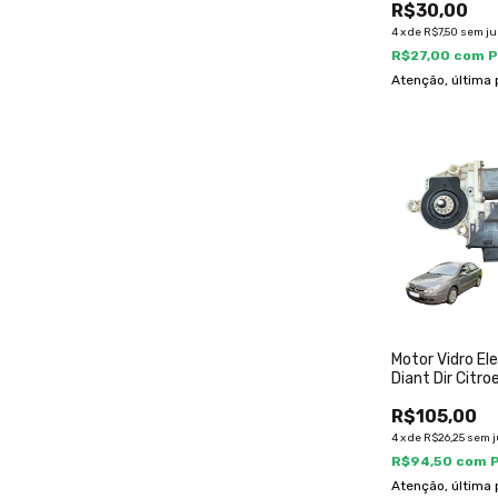
R$30,00
4
x
de
R$7,50
sem ju
R$27,00
com
P
Atenção, última 
Motor Vidro Ele
Diant Dir Citr
07 96375413
R$105,00
4
x
de
R$26,25
sem j
R$94,50
com
Atenção, última 