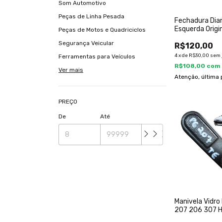
Som Automotivo
Peças de Linha Pesada
Fechadura Dia
Esquerda Origi
Peças de Motos e Quadriciclos
C4 2008 A 20
Segurança Veicular
R$120,00
4
x
de
R$30,00
sem 
Ferramentas para Veículos
R$108,00
com
Ver mais
Atenção, última 
PREÇO
De
Até
Manivela Vidr
207 206 307 
2006 A 2014