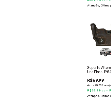
R$54,00
com
Atenção, última 
Suporte Altern
Uno Fiasa 198
4344522
R$69,99
4
x
de
R$17,50
sem j
R$62,99
com
Atenção, última 