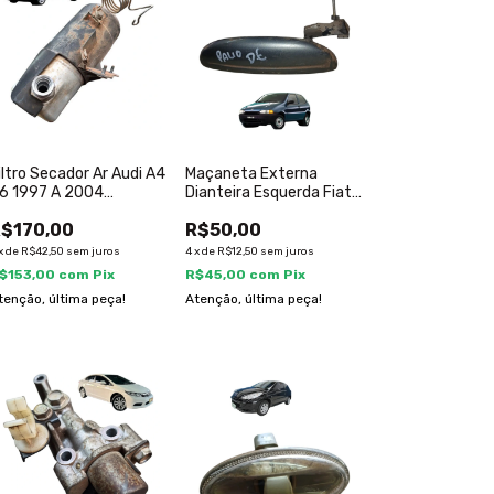
iltro Secador Ar Audi A4
Maçaneta Externa
6 1997 A 2004
Dianteira Esquerda Fiat
d0260197
Palio 1996 2004
$170,00
R$50,00
x
de
R$42,50
sem juros
4
x
de
R$12,50
sem juros
$153,00
com
Pix
R$45,00
com
Pix
tenção, última peça!
Atenção, última peça!