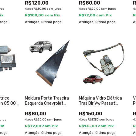
R$120,00
R$80,00
R
ros
4
x
de
R$30,00
sem juros
4
x
de
R$20,00
sem juros
4
ix
R$108,00
com
Pix
R$72,00
com
Pix
R
peça!
Atenção, última peça!
Atenção, última peça!
A
trico
Moldura Porta Traseira
Máquina Vidro Elétrica
V
oen C5 00 A
Esquerda Chevrolet
Tras Dir Vw Passat
P
80
Captiva 2008 2017
Alemão 1994 A 1996
2
R$80,00
R$150,00
R
uros
4
x
de
R$20,00
sem juros
4
x
de
R$37,50
sem juros
4
Pix
R$72,00
com
Pix
R$135,00
com
Pix
R
peça!
Atenção, última peça!
Atenção, última peça!
A