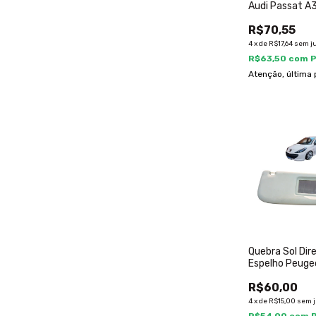
Audi Passat A
Tt 1997 2016
R$70,55
4
x
de
R$17,64
sem j
R$63,50
com
P
Atenção, última 
Quebra Sol Dir
Espelho Peuge
2008 A 2014
R$60,00
4
x
de
R$15,00
sem 