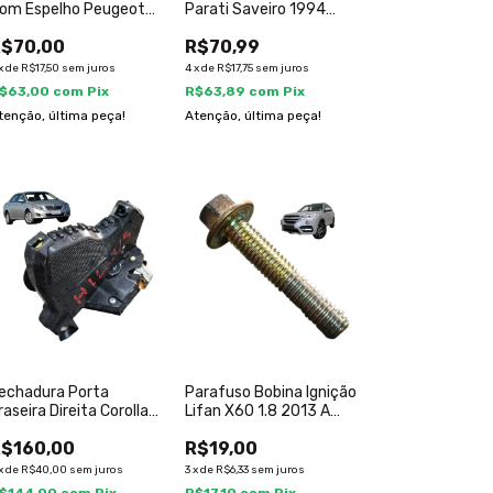
om Espelho Peugeot
Parati Saveiro 1994
07 2008 A 2014
2014 377399113
$70,00
R$70,99
x
de
R$17,50
sem juros
4
x
de
R$17,75
sem juros
$63,00
com
Pix
R$63,89
com
Pix
tenção, última peça!
Atenção, última peça!
echadura Porta
Parafuso Bobina Ignição
raseira Direita Corolla
Lifan X60 1.8 2013 A
003 A 2008 A046693
2019
$160,00
R$19,00
x
de
R$40,00
sem juros
3
x
de
R$6,33
sem juros