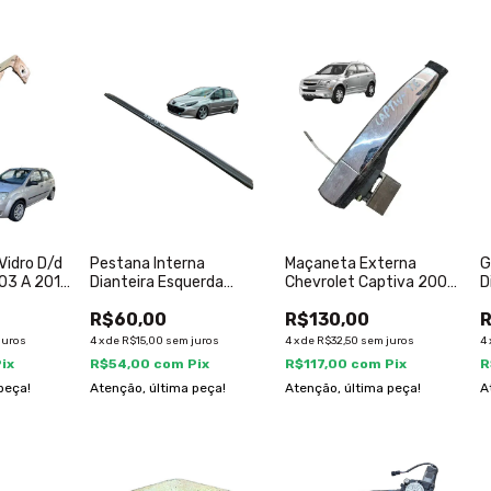
Vidro D/d
Pestana Interna
Maçaneta Externa
G
003 A 2014
Dianteira Esquerda
Chevrolet Captiva 2008
D
Peugeot 307 2002 A
A 2016 Tras Esq
C
R$60,00
R$130,00
R
2012
juros
4
x
de
R$15,00
sem juros
4
x
de
R$32,50
sem juros
4
Pix
R$54,00
com
Pix
R$117,00
com
Pix
R
peça!
Atenção, última peça!
Atenção, última peça!
A