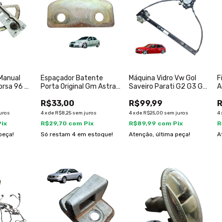
 Manual
Espaçador Batente
Máquina Vidro Vw Gol
F
Corsa 96 A
Porta Original Gm Astra
Saveiro Parati G2 G3 Gol
A
26
1999 A 2011
G2 G3 G4
8
R$33,00
R$99,99
R
uros
4
x
de
R$8,25
sem juros
4
x
de
R$25,00
sem juros
4
Pix
R$29,70
com
Pix
R$89,99
com
Pix
R
peça!
Só restam
4
em estoque!
Atenção, última peça!
A