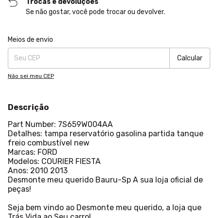
Trocas e devoluções
Se não gostar, você pode trocar ou devolver.
Entregas para o CEP:
Alterar CEP
Meios de envio
Calcular
Não sei meu CEP
Descrição
Part Number: 7S659W004AA
Detalhes: tampa reservatório gasolina partida tanque
freio combustível new
Marcas: FORD
Modelos: COURIER FIESTA
Anos: 2010 2013
Desmonte meu querido Bauru-Sp A sua loja oficial de
peças!
Seja bem vindo ao Desmonte meu querido, a loja que
Trás Vida ao Seu carro!