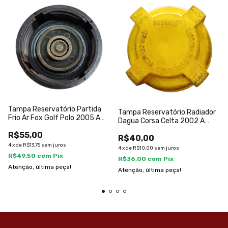
Tampa Reservatório Partida
Tampa Reservatório Radiador
Frio Ar Fox Golf Polo 2005 A
Dagua Corsa Celta 2002 A
2015
2012
R$55,00
R$40,00
4
x
de
R$13,75
sem juros
4
x
de
R$10,00
sem juros
R$49,50
com
Pix
R$36,00
com
Pix
Atenção, última peça!
Atenção, última peça!