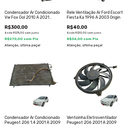
Condensador Ar Condicionado
Rele Ventilação Ar Ford Escort
Vw Fox Gol 2010 A 2021
Fiesta Ka 1996 A 2003 Origin
5z0820411
R$300,00
R$40,00
4
x
de
R$75,00
sem juros
4
x
de
R$10,00
sem juros
R$270,00
com
Pix
R$36,00
com
Pix
Atenção, última peça!
Atenção, última peça!
Condensador Ar Condicionado
Ventoinha Eletroventilador
Peugeot 206 1.4 2001 A 2009
Peugeot 206 2001 A 2009