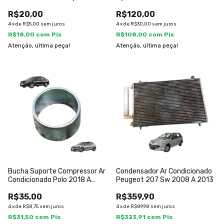
1982
Tucson
R$20,00
R$120,00
4
x
de
R$5,00
sem juros
4
x
de
R$30,00
sem juros
R$18,00
com
Pix
R$108,00
com
Pix
Atenção, última peça!
Atenção, última peça!
Bucha Suporte Compressor Ar
Condensador Ar Condicionado
Condicionado Polo 2018 A
Peugeot 207 Sw 2008 A 2013
2022
R$35,00
R$359,90
4
x
de
R$8,75
sem juros
4
x
de
R$89,98
sem juros
R$31,50
com
Pix
R$323,91
com
Pix