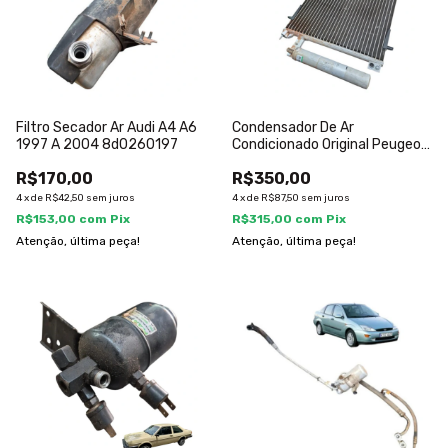
Filtro Secador Ar Audi A4 A6
Condensador De Ar
1997 A 2004 8d0260197
Condicionado Original Peugeot
207 2010
R$170,00
R$350,00
4
x
de
R$42,50
sem juros
4
x
de
R$87,50
sem juros
R$153,00
com
Pix
R$315,00
com
Pix
Atenção, última peça!
Atenção, última peça!