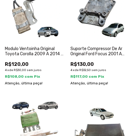
Modulo Ventoinha Original
Suporte Compressor De Ar
Toyota Corolla 2009 A 2014 2
Original Ford Focus 2001 A
Pinos
2008
R$120,00
R$130,00
4
x
de
R$30,00
sem juros
4
x
de
R$32,50
sem juros
R$108,00
com
Pix
R$117,00
com
Pix
Atenção, última peça!
Atenção, última peça!