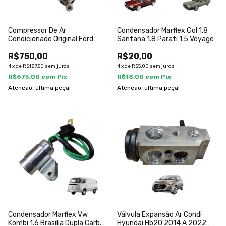
Compressor De Ar
Condensador Marflex Gol 1.8
Condicionado Original Ford
Santana 1.8 Parati 1.5 Voyage
Focus 2001 A 08
R$750,00
R$20,00
4
x
de
R$187,50
sem juros
4
x
de
R$5,00
sem juros
R$675,00
com
Pix
R$18,00
com
Pix
Atenção, última peça!
Atenção, última peça!
Condensador Marflex Vw
Válvula Expansão Ar Condi
Kombi 1.6 Brasilia Dupla Carb.
Hyundai Hb20 2014 A 2022