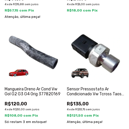
4
x
de
R$15,88
sem juros
4
x
de
R$5,00
sem juros
R$57,15
com
Pix
R$18,00
com
Pix
Atenção, última peça!
Mangueira Dreno Ar Cond Vw
Sensor Pressostato Ar
Gol G2 G3 G4 Orig 377820169
Condicionado Vw Tcross Taos
Jetta Orig
R$120,00
R$135,00
4
x
de
R$30,00
sem juros
4
x
de
R$33,75
sem juros
R$108,00
com
Pix
R$121,50
com
Pix
Só restam
3
em estoque!
Atenção, última peça!