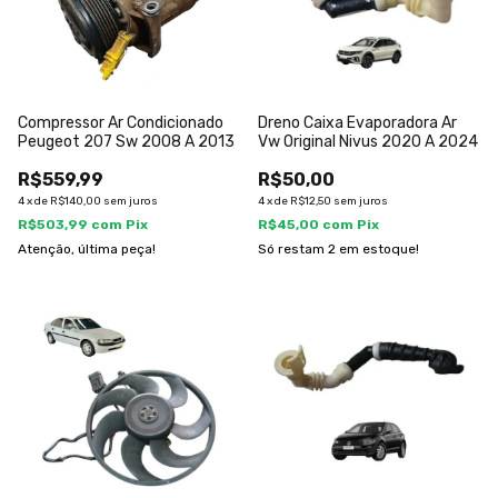
Compressor Ar Condicionado
Dreno Caixa Evaporadora Ar
Peugeot 207 Sw 2008 A 2013
Vw Original Nivus 2020 A 2024
R$559,99
R$50,00
4
x
de
R$140,00
sem juros
4
x
de
R$12,50
sem juros
R$503,99
com
Pix
R$45,00
com
Pix
Atenção, última peça!
Só restam
2
em estoque!