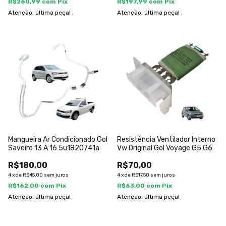
R$260,99
com
Pix
R$197,99
com
Pix
Atenção, última peça!
Atenção, última peça!
Mangueira Ar Condicionado Gol
Resistência Ventilador Interno
Saveiro 13 A 16 5u1820741a
Vw Original Gol Voyage G5 G6
R$180,00
R$70,00
4
x
de
R$45,00
sem juros
4
x
de
R$17,50
sem juros
R$162,00
com
Pix
R$63,00
com
Pix
Atenção, última peça!
Atenção, última peça!