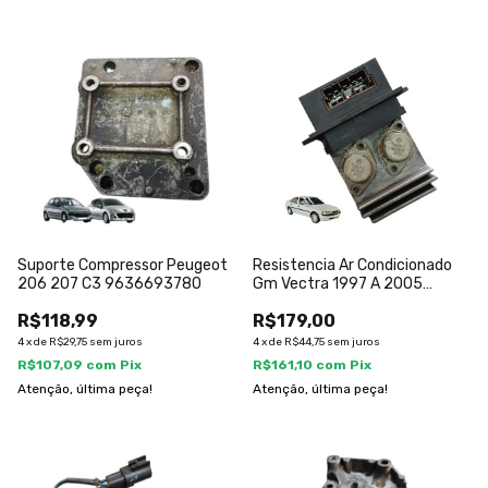
Suporte Compressor Peugeot
Resistencia Ar Condicionado
206 207 C3 9636693780
Gm Vectra 1997 A 2005
73415002
R$118,99
R$179,00
4
x
de
R$29,75
sem juros
4
x
de
R$44,75
sem juros
R$107,09
com
Pix
R$161,10
com
Pix
Atenção, última peça!
Atenção, última peça!