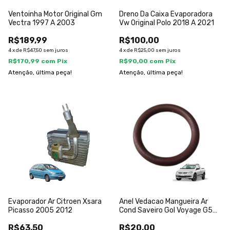
Ventoinha Motor Original Gm
Dreno Da Caixa Evaporadora
Vectra 1997 A 2003
Vw Original Polo 2018 A 2021
R$189,99
R$100,00
4
x
de
R$47,50
sem juros
4
x
de
R$25,00
sem juros
R$170,99
com
Pix
R$90,00
com
Pix
Atenção, última peça!
Atenção, última peça!
Evaporador Ar Citroen Xsara
Anel Vedacao Mangueira Ar
Picasso 2005 2012
Cond Saveiro Gol Voyage G5
G6 G7
R$63,50
R$20,00