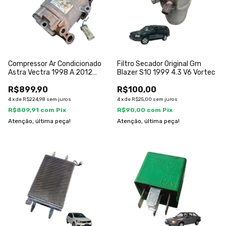
Compressor Ar Condicionado
Filtro Secador Original Gm
Astra Vectra 1998 A 2012
Blazer S10 1999 4.3 V6 Vortec
93380698
R$899,90
R$100,00
4
x
de
R$224,98
sem juros
4
x
de
R$25,00
sem juros
R$809,91
com
Pix
R$90,00
com
Pix
Atenção, última peça!
Atenção, última peça!