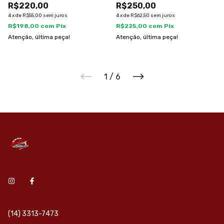
R$220,00
R$250,00
4
x
de
R$55,00
sem juros
4
x
de
R$62,50
sem juros
R$198,00
com
Pix
R$225,00
com
Pix
Atenção, última peça!
Atenção, última peça!
1
/
6
(14) 3313-7473