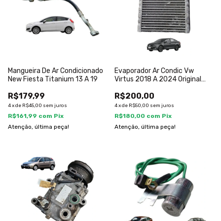
Mangueira De Ar Condicionado
Evaporador Ar Condic Vw
New Fiesta Titanium 13 A 19
Virtus 2018 A 2024 Original
Gz299003
R$179,99
R$200,00
4
x
de
R$45,00
sem juros
4
x
de
R$50,00
sem juros
R$161,99
com
Pix
R$180,00
com
Pix
Atenção, última peça!
Atenção, última peça!