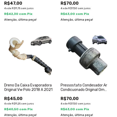
R$47,00
R$70,00
4
x
de
R$11,75
sem juros
4
x
de
R$17,50
sem juros
R$42,30
com
Pix
R$63,00
com
Pix
Atenção, última peça!
Atenção, última peça!
Dreno Da Caixa Evaporadora
Pressostato Condesador Ar
Original Vw Polo 2018 A 2021
Condicuonado Original Gm
Zafira 05
R$45,00
R$70,00
4
x
de
R$11,25
sem juros
4
x
de
R$17,50
sem juros
R$40,50
com
Pix
R$63,00
com
Pix
Atenção, última peça!
Atenção, última peça!