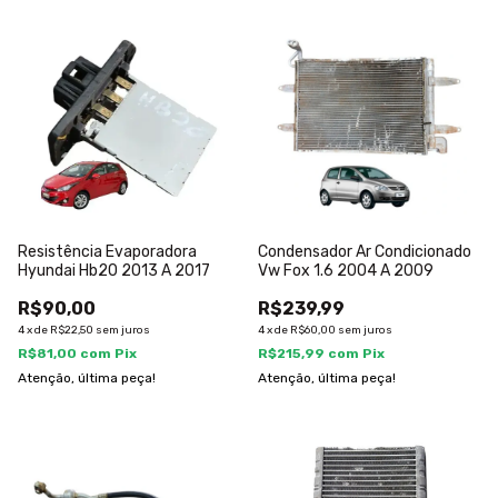
Resistência Evaporadora
Condensador Ar Condicionado
Hyundai Hb20 2013 A 2017
Vw Fox 1.6 2004 A 2009
R$90,00
R$239,99
4
x
de
R$22,50
sem juros
4
x
de
R$60,00
sem juros
R$81,00
com
Pix
R$215,99
com
Pix
Atenção, última peça!
Atenção, última peça!