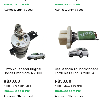
R$45,00
com
Pix
R$45,00
com
Pix
Atenção, última peça!
Atenção, última peça!
Filtro Ar Secador Original
Resistência Ar Condicionado
Honda Civic 1996 A 2000
Ford Fiesta Focus 2005 A
2012
R$70,00
R$50,00
4
x
de
R$17,50
sem juros
4
x
de
R$12,50
sem juros
R$63,00
com
Pix
R$45,00
com
Pix
Atenção, última peça!
Atenção, última peça!