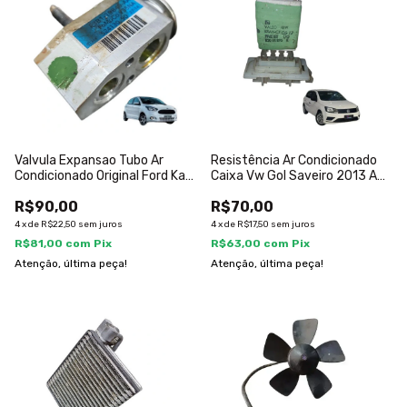
Valvula Expansao Tubo Ar
Resistência Ar Condicionado
Condicionado Original Ford Ka
Caixa Vw Gol Saveiro 2013 A
2016
2020
R$90,00
R$70,00
4
x
de
R$22,50
sem juros
4
x
de
R$17,50
sem juros
R$81,00
com
Pix
R$63,00
com
Pix
Atenção, última peça!
Atenção, última peça!