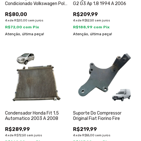
Condicionado Volkswagen Polo
G2 G3 Ap 1.8 1994 A 2006
2018 A 2024
R$80,00
R$209,99
4
x
de
R$20,00
sem juros
4
x
de
R$52,50
sem juros
R$72,00
com
Pix
R$188,99
com
Pix
Atenção, última peça!
Atenção, última peça!
Condensador Honda Fit 1.5
Suporte Do Compressor
Automatico 2003 A 2008
Original Fiat Fiorino Fire
R$289,99
R$219,99
4
x
de
R$72,50
sem juros
4
x
de
R$55,00
sem juros