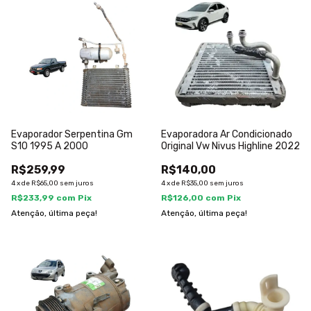
Evaporador Serpentina Gm
Evaporadora Ar Condicionado
S10 1995 A 2000
Original Vw Nivus Highline 2022
R$259,99
R$140,00
4
x
de
R$65,00
sem juros
4
x
de
R$35,00
sem juros
R$233,99
com
Pix
R$126,00
com
Pix
Atenção, última peça!
Atenção, última peça!