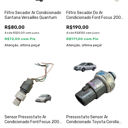
Filtro Secador Ar Condicionado
Filtro Secador Do Ar
Santana Versailles Quantum
Condicionado Ford Focus 2001
A 2008
R$80,00
R$190,00
4
x
de
R$20,00
sem juros
4
x
de
R$47,50
sem juros
R$72,00
com
Pix
R$171,00
com
Pix
Atenção, última peça!
Atenção, última peça!
Sensor Pressostato Ar
Pressostato Sensor Ar
Condicionado Ford Focus 2001
Condicionado Toyota Corolla
A 2008
2003 2008