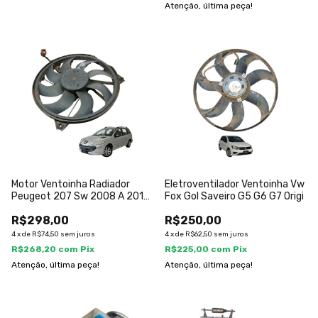
Atenção, última peça!
Motor Ventoinha Radiador
Eletroventilador Ventoinha Vw
Peugeot 207 Sw 2008 A 2013
Fox Gol Saveiro G5 G6 G7 Origi
Original
R$298,00
R$250,00
4
x
de
R$74,50
sem juros
4
x
de
R$62,50
sem juros
R$268,20
com
Pix
R$225,00
com
Pix
Atenção, última peça!
Atenção, última peça!