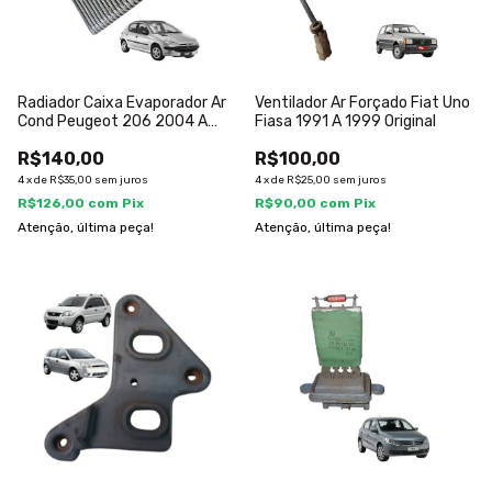
Radiador Caixa Evaporador Ar
Ventilador Ar Forçado Fiat Uno
Cond Peugeot 206 2004 A
Fiasa 1991 A 1999 Original
2010
R$140,00
R$100,00
4
x
de
R$35,00
sem juros
4
x
de
R$25,00
sem juros
R$126,00
com
Pix
R$90,00
com
Pix
Atenção, última peça!
Atenção, última peça!