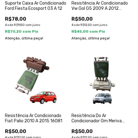
Suporte Caixa Ar Condicionado
Resistência Ar Condicionado
Ford Fiesta Ecosport 03 A 12
Vw Gol G5 2009 A 2012
6q0959263a
R$78,00
R$50,00
4
x
de
R$19,50
sem juros
4
x
de
R$12,50
sem juros
R$70,20
com
Pix
R$45,00
com
Pix
Atenção, última peça!
Atenção, última peça!
Resistência Ar Condicionado
Resistência Do Ar
Fiat Palio 2010 A 2015 16081
Condicionador Gm Meriva
2006 A 2012
R$50,00
R$50,00
4
x
de
R$12,50
sem juros
4
x
de
R$12,50
sem juros