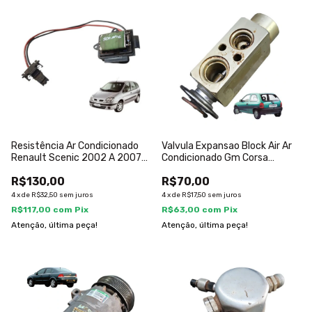
Resistência Ar Condicionado
Valvula Expansao Block Air Ar
Renault Scenic 2002 A 2007
Condicionado Gm Corsa
Valeo
Classic
R$130,00
R$70,00
4
x
de
R$32,50
sem juros
4
x
de
R$17,50
sem juros
R$117,00
com
Pix
R$63,00
com
Pix
Atenção, última peça!
Atenção, última peça!