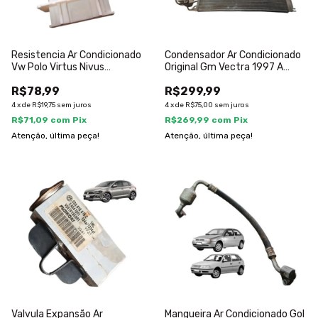
Resistencia Ar Condicionado
Condensador Ar Condicionado
Vw Polo Virtus Nivus
Original Gm Vectra 1997 A
2q0959263
2005
R$78,99
R$299,99
4
x
de
R$19,75
sem juros
4
x
de
R$75,00
sem juros
R$71,09
com
Pix
R$269,99
com
Pix
Atenção, última peça!
Atenção, última peça!
Valvula Expansão Ar
Mangueira Ar Condicionado Gol